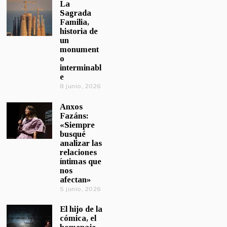
La
Sagrada
Familia,
historia de
un
monument
o
interminabl
e
8 junio, 2026
Anxos
Fazáns:
«Siempre
busqué
analizar las
relaciones
íntimas que
nos
afectan»
5 junio, 2026
El hijo de la
cómica, el