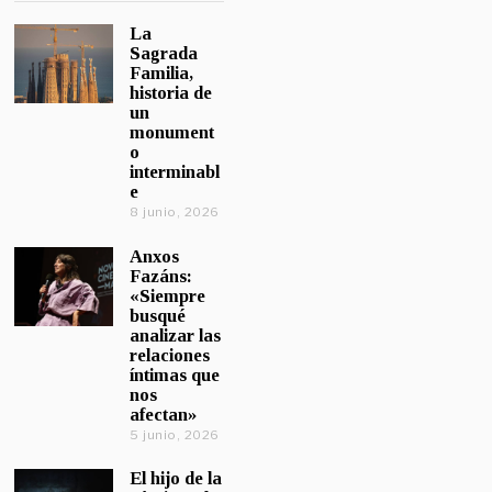
La
Sagrada
Familia,
historia de
un
monument
o
interminabl
e
8 junio, 2026
Anxos
Fazáns:
«Siempre
busqué
analizar las
relaciones
íntimas que
nos
afectan»
5 junio, 2026
El hijo de la