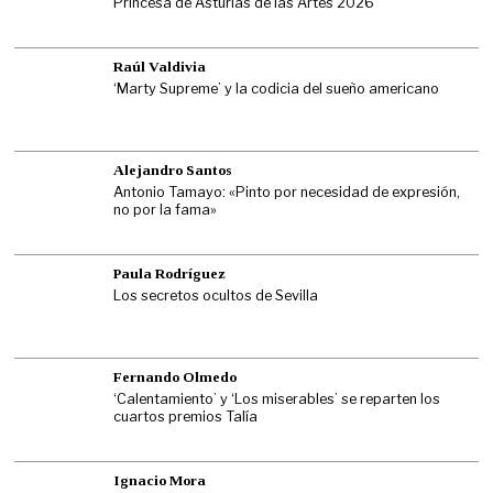
Princesa de Asturias de las Artes 2026
Raúl Valdivia
‘Marty Supreme’ y la codicia del sueño americano
Alejandro Santos
Antonio Tamayo: «Pinto por necesidad de expresión,
no por la fama»
Paula Rodríguez
Los secretos ocultos de Sevilla
Fernando Olmedo
‘Calentamiento’ y ‘Los miserables’ se reparten los
cuartos premios Talía
Ignacio Mora