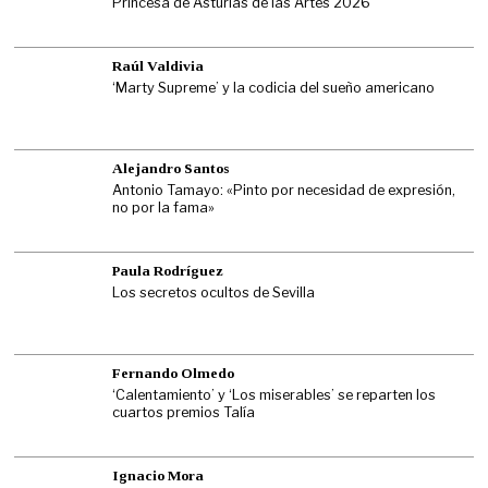
Princesa de Asturias de las Artes 2026
Raúl Valdivia
‘Marty Supreme’ y la codicia del sueño americano
Alejandro Santos
Antonio Tamayo: «Pinto por necesidad de expresión,
no por la fama»
Paula Rodríguez
Los secretos ocultos de Sevilla
Fernando Olmedo
‘Calentamiento’ y ‘Los miserables’ se reparten los
cuartos premios Talía
Ignacio Mora