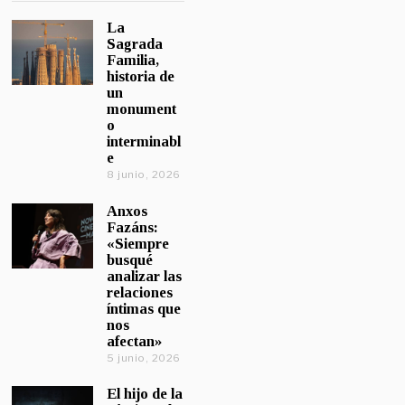
La
Sagrada
Familia,
historia de
un
monument
o
interminabl
e
8 junio, 2026
Anxos
Fazáns:
«Siempre
busqué
analizar las
relaciones
íntimas que
nos
afectan»
5 junio, 2026
El hijo de la