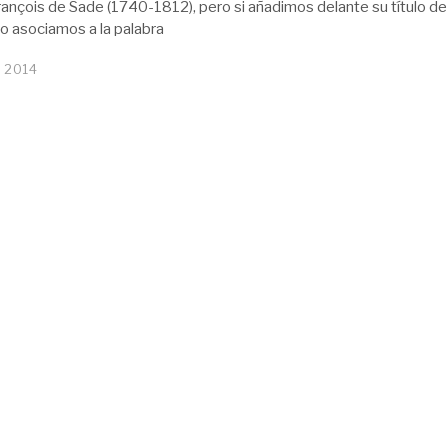
ançois de Sade (1740-1812), pero si añadimos delante su título de
lo asociamos a la palabra
, 2014