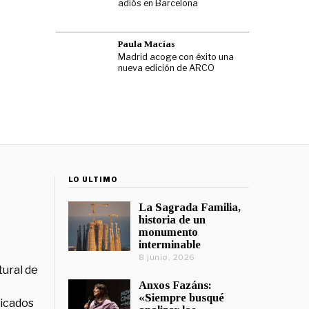
adiós en Barcelona
Paula Macías
Madrid acoge con éxito una
nueva edición de ARCO
LO ÚLTIMO
La Sagrada Familia,
historia de un
monumento
interminable
8 junio, 2026
tural de
Anxos Fazáns:
«Siempre busqué
licados