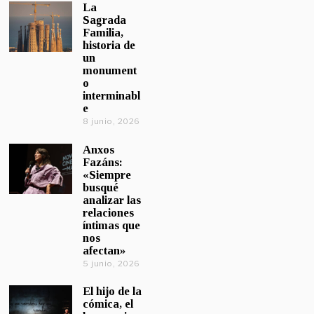
La
Sagrada
Familia,
historia de
un
monument
o
interminabl
e
8 junio, 2026
Anxos
Fazáns:
«Siempre
busqué
analizar las
relaciones
íntimas que
nos
afectan»
5 junio, 2026
El hijo de la
cómica, el