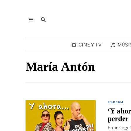
CINE Y TV
MÚSI
María Antón
ESCENA
‘Y ahor
perder
En un segun