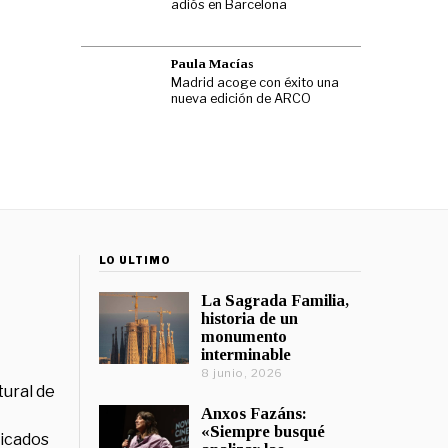
adiós en Barcelona
Paula Macías
Madrid acoge con éxito una
nueva edición de ARCO
LO ÚLTIMO
La Sagrada Familia,
historia de un
monumento
interminable
8 junio, 2026
tural de
Anxos Fazáns:
«Siempre busqué
licados