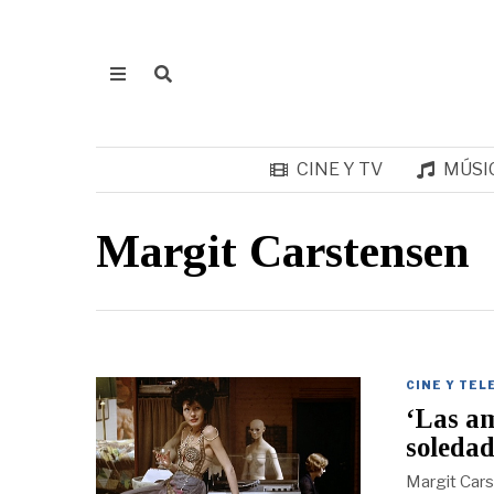
CINE Y TV
MÚSI
Margit Carstensen
CINE Y TEL
‘Las am
soledad
Margit Cars