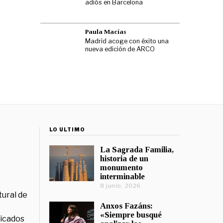
adiós en Barcelona
Paula Macías
Madrid acoge con éxito una
nueva edición de ARCO
LO ÚLTIMO
La Sagrada Familia,
historia de un
monumento
interminable
8 junio, 2026
tural de
Anxos Fazáns:
«Siempre busqué
licados