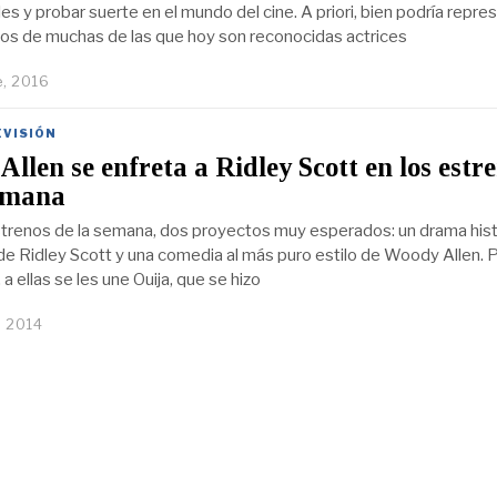
s y probar suerte en el mundo del cine. A priori, bien podría repre
os de muchas de las que hoy son reconocidas actrices
e, 2016
EVISIÓN
llen se enfreta a Ridley Scott en los estr
semana
strenos de la semana, dos proyectos muy esperados: un drama hist
de Ridley Scott y una comedia al más puro estilo de Woody Allen. 
 a ellas se les une Ouija, que se hizo
, 2014