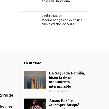
adiós en Barcelona
Paula Macías
Madrid acoge con éxito una
nueva edición de ARCO
LO ÚLTIMO
La Sagrada Familia,
historia de un
monumento
interminable
8 junio, 2026
tural de
Anxos Fazáns:
«Siempre busqué
licados