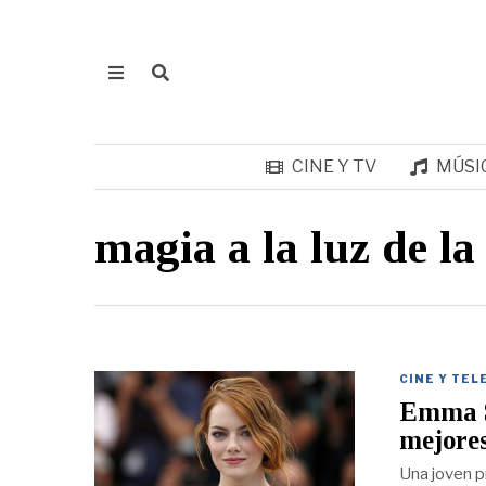
CINE Y TV
MÚSI
magia a la luz de la
CINE Y TEL
Emma St
mejores
Una joven p