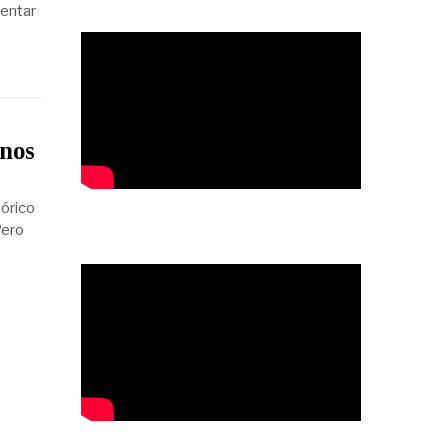
sentar
enos
órico
Pero