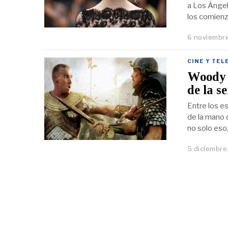
a Los Ángele
los comienz
6 noviembr
CINE Y TEL
Woody A
de la 
Entre los e
de la mano 
no solo eso,
5 diciembre