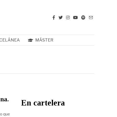
CELÁNEA
MÁSTER
rna.
En cartelera
io que