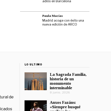
adiós en Barcelona
Paula Macías
Madrid acoge con éxito una
nueva edición de ARCO
LO ÚLTIMO
La Sagrada Familia,
historia de un
monumento
interminable
8 junio, 2026
tural de
Anxos Fazáns:
«Siempre busqué
licados