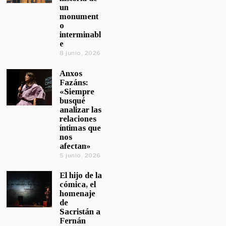
un
monument
o
interminabl
e
8 junio, 2026
Anxos
Fazáns:
«Siempre
busqué
analizar las
relaciones
íntimas que
nos
afectan»
5 junio, 2026
El hijo de la
cómica, el
homenaje
de
Sacristán a
Fernán