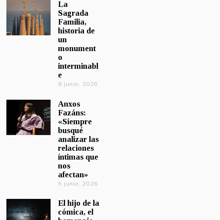
La
Sagrada
Familia,
historia de
un
monument
o
interminabl
e
8 junio, 2026
Anxos
Fazáns:
«Siempre
busqué
analizar las
relaciones
íntimas que
nos
afectan»
5 junio, 2026
El hijo de la
cómica, el