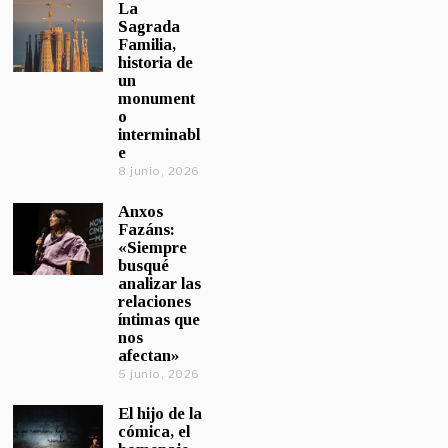
La
Sagrada
Familia,
historia de
un
monument
o
interminabl
e
8 junio, 2026
Anxos
Fazáns:
«Siempre
busqué
analizar las
relaciones
íntimas que
nos
afectan»
5 junio, 2026
El hijo de la
cómica, el