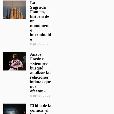
La
Sagrada
Familia,
historia de
un
monument
o
interminabl
e
8 junio, 2026
Anxos
Fazáns:
«Siempre
busqué
analizar las
relaciones
íntimas que
nos
afectan»
5 junio, 2026
El hijo de la
cómica, el