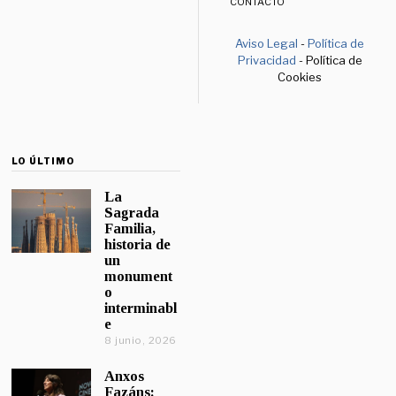
CONTACTO
Aviso Legal
-
Política de
Privacidad
- Política de
Cookies
LO ÚLTIMO
La
Sagrada
Familia,
historia de
un
monument
o
interminabl
e
8 junio, 2026
Anxos
Fazáns: