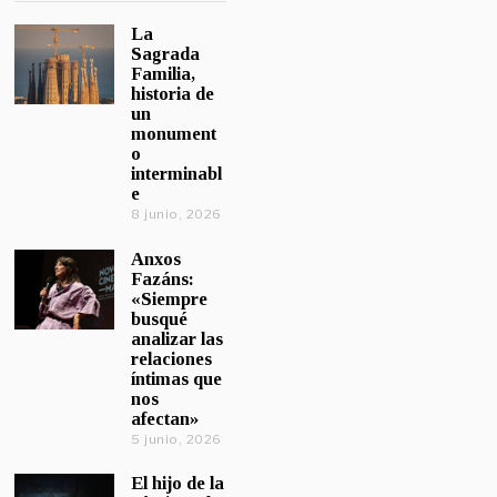
La
Sagrada
Familia,
historia de
un
monument
o
interminabl
e
8 junio, 2026
Anxos
Fazáns:
«Siempre
busqué
analizar las
relaciones
íntimas que
nos
afectan»
5 junio, 2026
El hijo de la