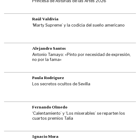
Princesa de Asturias de las Artes 2026
Raúl Valdivia
‘Marty Supreme’ y la codicia del sueño americano
Alejandro Santos
Antonio Tamayo: «Pinto por necesidad de expresión,
no por la fama»
Paula Rodríguez
Los secretos ocultos de Sevilla
Fernando Olmedo
‘Calentamiento’ y ‘Los miserables’ se reparten los
cuartos premios Talía
Ignacio Mora