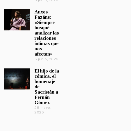
8 junio, 2026
Anxos
Fazáns:
«Siempre
busqué
analizar las
relaciones
íntimas que
nos
afectan»
5 junio, 2026
El hijo de la
cómica, el
homenaje
de
Sacristán a
Fernán
Gómez
28 mayo,
2026