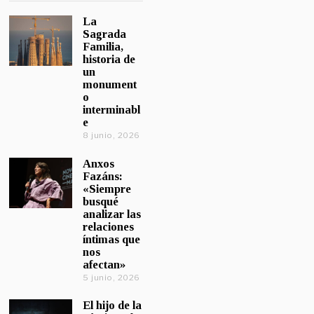
La
Sagrada
Familia,
historia de
un
monument
o
interminabl
e
8 junio, 2026
Anxos
Fazáns:
«Siempre
busqué
analizar las
relaciones
íntimas que
nos
afectan»
5 junio, 2026
El hijo de la