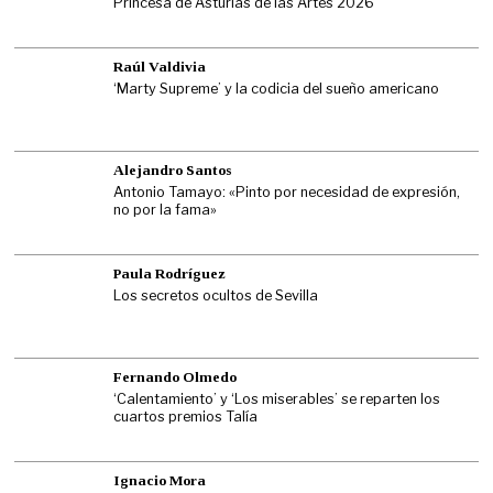
Princesa de Asturias de las Artes 2026
Raúl Valdivia
‘Marty Supreme’ y la codicia del sueño americano
Alejandro Santos
Antonio Tamayo: «Pinto por necesidad de expresión,
no por la fama»
Paula Rodríguez
Los secretos ocultos de Sevilla
Fernando Olmedo
‘Calentamiento’ y ‘Los miserables’ se reparten los
cuartos premios Talía
Ignacio Mora