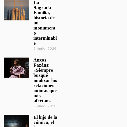
La
Sagrada
Familia,
historia de
un
monument
o
interminabl
e
8 junio, 2026
Anxos
Fazáns:
«Siempre
busqué
analizar las
relaciones
íntimas que
nos
afectan»
5 junio, 2026
El hijo de la
cómica, el