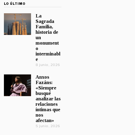
LO ÚLTIMO
La
Sagrada
Familia,
historia de
un
monument
o
interminabl
e
8 junio, 2026
Anxos
Fazáns:
«Siempre
busqué
analizar las
relaciones
íntimas que
nos
afectan»
5 junio, 2026