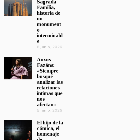
Sagrada
Familia,
historia de
un
monument
o
interminabl
e
8 junio, 2026
Anxos
Fazáns:
«Siempre
busqué
analizar las
relaciones
íntimas que
nos
afectan»
5 junio, 2026
El hijo de la
cómica, el
homenaje
de