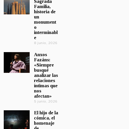
Sagrada
Familia,
historia de
un
monument
o
interminabl
e
8 junio, 2026
Anxos
Fazáns:
«Siempre
busqué
analizar las
relaciones
íntimas que
nos
afectan»
5 junio, 2026
El hijo de la
cómica, el
homenaje
de