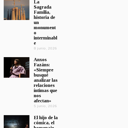
La
Sagrada
Familia,
historia de
un
monument
o
interminabl
e
8 junio, 2026
Anxos
Fazáns:
«Siempre
busqué
analizar las
relaciones
íntimas que
nos
afectan»
5 junio, 2026
El hijo de la
cómica, el
homenaje