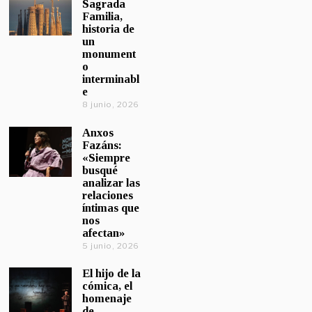
Sagrada
Familia,
historia de
un
monument
o
interminabl
e
8 junio, 2026
Anxos
Fazáns:
«Siempre
busqué
analizar las
relaciones
íntimas que
nos
afectan»
5 junio, 2026
El hijo de la
cómica, el
homenaje
de