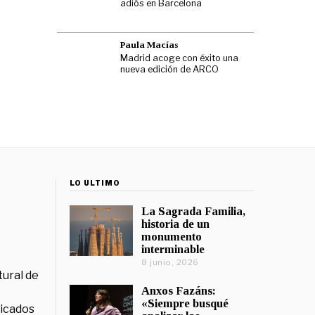
adiós en Barcelona
Paula Macías
Madrid acoge con éxito una
nueva edición de ARCO
LO ÚLTIMO
La Sagrada Familia,
historia de un
monumento
interminable
8 junio, 2026
tural de
Anxos Fazáns:
«Siempre busqué
licados