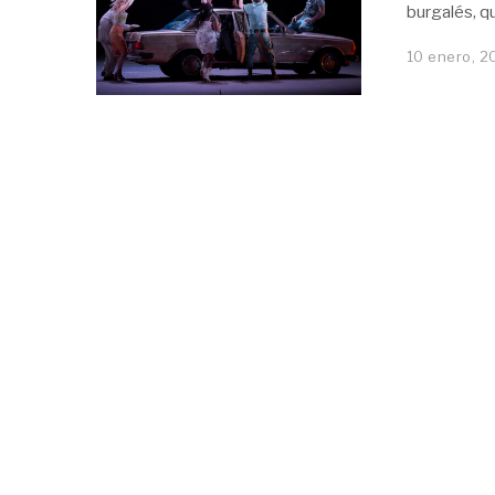
burgalés, q
10 enero, 2