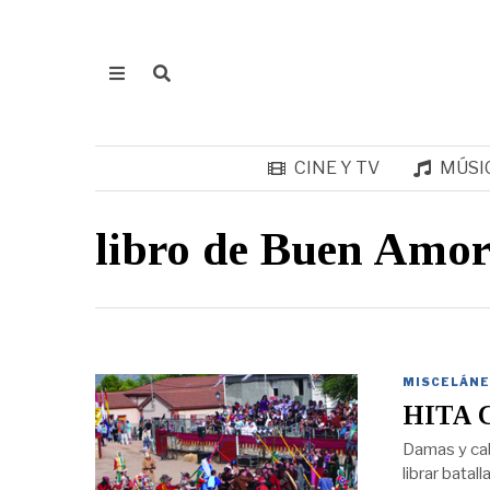
CINE Y TV
MÚSI
libro de Buen Amo
MISCELÁNE
HITA 
Damas y caba
librar batal