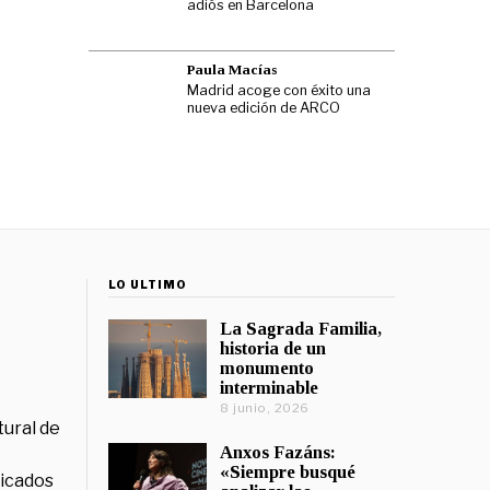
adiós en Barcelona
Paula Macías
Madrid acoge con éxito una
nueva edición de ARCO
LO ÚLTIMO
La Sagrada Familia,
historia de un
monumento
interminable
8 junio, 2026
tural de
Anxos Fazáns:
«Siempre busqué
licados