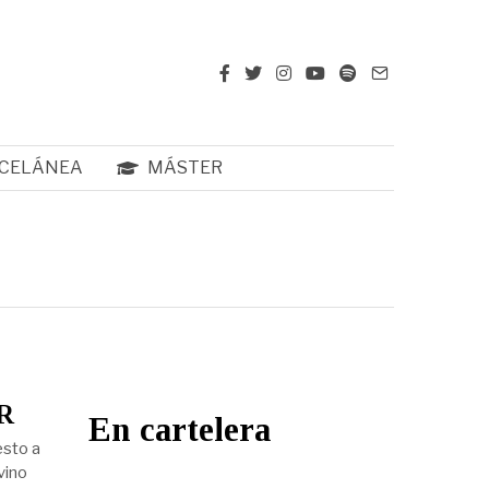
CELÁNEA
MÁSTER
R
En cartelera
esto a
vino