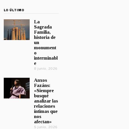
LO ÚLTIMO
La
Sagrada
Familia,
historia de
un
monument
o
interminabl
e
8 junio, 2026
Anxos
Fazáns:
«Siempre
busqué
analizar las
relaciones
íntimas que
nos
afectan»
5 junio, 2026