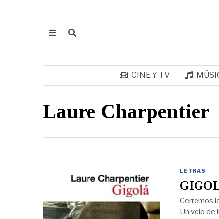
CINE Y TV
MÚSI
Laure Charpentier
LETRAS
GIGOL
Cerremos los
Un velo de l