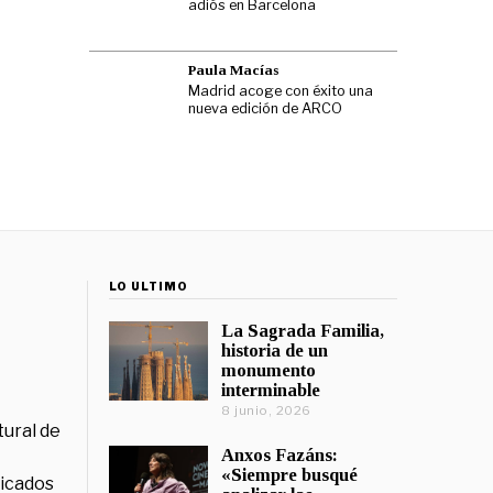
adiós en Barcelona
Paula Macías
Madrid acoge con éxito una
nueva edición de ARCO
LO ÚLTIMO
La Sagrada Familia,
historia de un
monumento
interminable
8 junio, 2026
tural de
Anxos Fazáns:
«Siempre busqué
licados