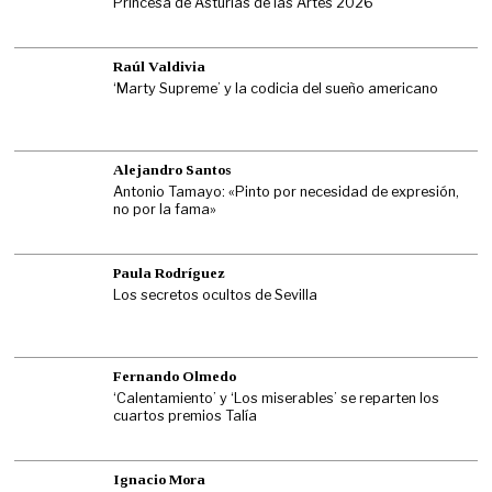
Princesa de Asturias de las Artes 2026
Raúl Valdivia
‘Marty Supreme’ y la codicia del sueño americano
Alejandro Santos
Antonio Tamayo: «Pinto por necesidad de expresión,
no por la fama»
Paula Rodríguez
Los secretos ocultos de Sevilla
Fernando Olmedo
‘Calentamiento’ y ‘Los miserables’ se reparten los
cuartos premios Talía
Ignacio Mora