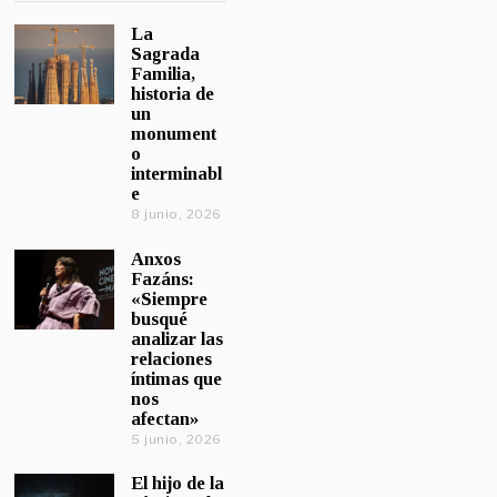
La
Sagrada
Familia,
historia de
un
monument
o
interminabl
e
8 junio, 2026
Anxos
Fazáns:
«Siempre
busqué
analizar las
relaciones
íntimas que
nos
afectan»
5 junio, 2026
El hijo de la