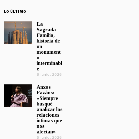
LO ÚLTIMO
La
Sagrada
Familia,
historia de
un
monument
o
interminabl
e
8 junio, 2026
Anxos
Fazáns:
«Siempre
busqué
analizar las
relaciones
íntimas que
nos
afectan»
5 junio, 2026