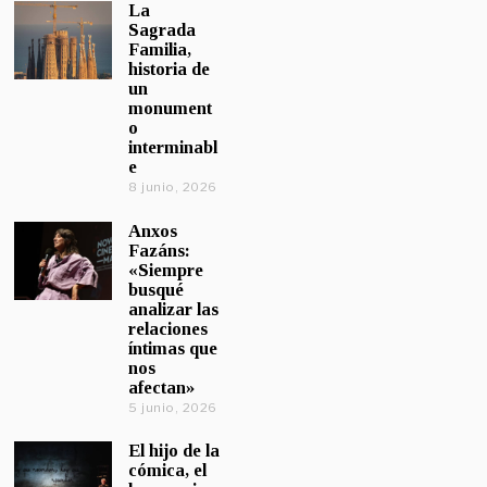
La
Sagrada
Familia,
historia de
un
monument
o
interminabl
e
8 junio, 2026
Anxos
Fazáns:
«Siempre
busqué
analizar las
relaciones
íntimas que
nos
afectan»
5 junio, 2026
El hijo de la
cómica, el