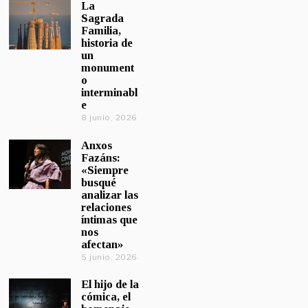
La
Sagrada
Familia,
historia de
un
monument
o
interminabl
e
8 junio, 2026
Anxos
Fazáns:
«Siempre
busqué
analizar las
relaciones
íntimas que
nos
afectan»
5 junio, 2026
El hijo de la
cómica, el