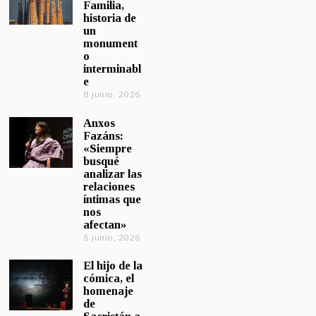
Familia,
historia de
un
monument
o
interminabl
e
8 junio, 2026
Anxos
Fazáns:
«Siempre
busqué
analizar las
relaciones
íntimas que
nos
afectan»
5 junio, 2026
El hijo de la
cómica, el
homenaje
de