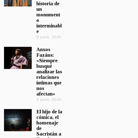
historia de
un
monument
o
interminabl
e
8 junio, 2026
Anxos
Fazáns:
«Siempre
busqué
analizar las
relaciones
íntimas que
nos
afectan»
5 junio, 2026
El hijo de la
cómica, el
homenaje
de
Sacristán a