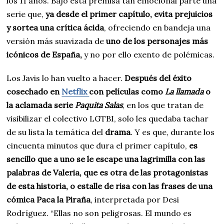
los 11 años. Bajo esta premisa tan emocional parte una
serie que,
ya desde el primer capítulo, evita prejuicios
y sortea una crítica ácida
, ofreciendo en bandeja una
versión más suavizada de
uno de los personajes más
icónicos de España,
y no por ello exento de polémicas.
Los Javis lo han vuelto a hacer.
Después del éxito
cosechado en
Netflix
con películas como
La llamada
o
la aclamada serie
Paquita Salas
, en los que tratan de
visibilizar el colectivo LGTBI, solo les quedaba tachar
de su lista la temática del
drama
. Y es que, durante los
cincuenta minutos que dura el primer capítulo,
es
sencillo que a uno se le escape una lagrimilla con las
palabras de Valeria, que es otra de las protagonistas
de esta historia, o estalle de risa con las frases de una
cómica Paca la Piraña
, interpretada por Desi
Rodríguez. “Ellas no son peligrosas. El mundo es