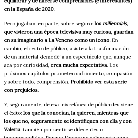
equilibrar y de hacerse comprensibles (e interesantes)
en la España de 2020
.
Pero jugaban, en parte, sobre seguro:
los
millennials
,
que vivieron una época televisiva muy curiosa, guardan
en su imaginario a La Veneno como un icono.
En
cambio, el resto de público, asiste a la trasformación
de un material ‘demodé’ a un espectáculo que, aunque
sea por curiosidad,
crea mucha expectativa
. Los
próximos capítulos prometen sufrimiento, compasión
y sobre todo, comprensión.
Prohibido ver esta serie
con prejuicios.
Y, seguramente, de esa miscelánea de público les viene
el éxito:
los que la conocían, la quieren, mientras que
los que no, seguramente se identifiquen con ella y con
Valeria
, también por sentirse diferentes o
incomprendidos. Porque
Veneno
no solamente pone