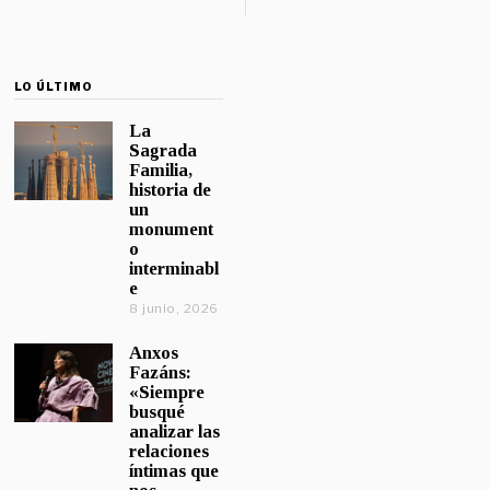
LO ÚLTIMO
La
Sagrada
Familia,
historia de
un
monument
o
interminabl
e
8 junio, 2026
Anxos
Fazáns:
«Siempre
busqué
analizar las
relaciones
íntimas que