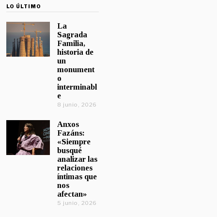
LO ÚLTIMO
La
Sagrada
Familia,
historia de
un
monument
o
interminabl
e
8 junio, 2026
Anxos
Fazáns:
«Siempre
busqué
analizar las
relaciones
íntimas que
nos
afectan»
5 junio, 2026