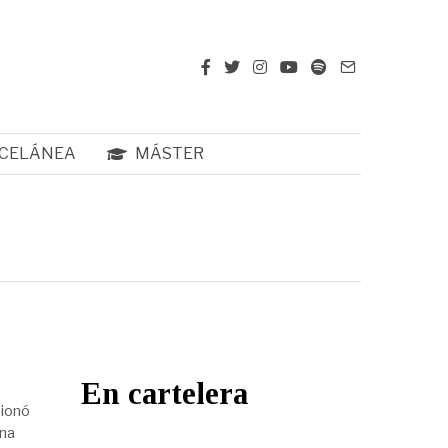
CELÁNEA
MÁSTER
a
En cartelera
sionó
una