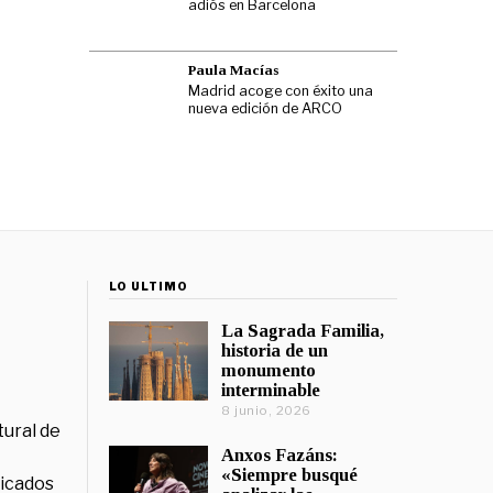
adiós en Barcelona
Paula Macías
Madrid acoge con éxito una
nueva edición de ARCO
LO ÚLTIMO
La Sagrada Familia,
historia de un
monumento
interminable
8 junio, 2026
tural de
Anxos Fazáns:
«Siempre busqué
licados