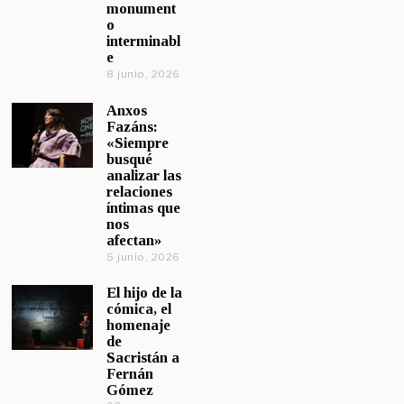
monument
o
interminabl
e
8 junio, 2026
Anxos
Fazáns:
«Siempre
busqué
analizar las
relaciones
íntimas que
nos
afectan»
5 junio, 2026
El hijo de la
cómica, el
homenaje
de
Sacristán a
Fernán
Gómez