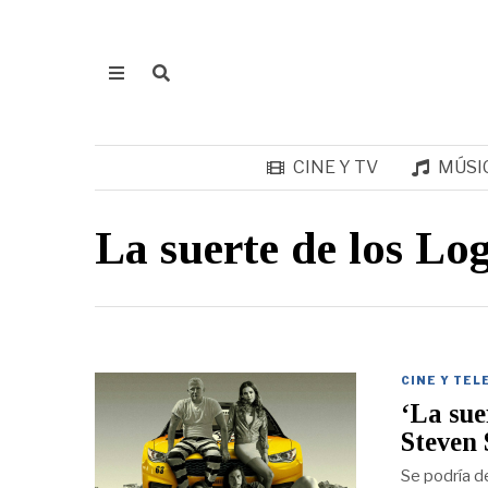
CINE Y TV
MÚSI
La suerte de los Lo
CINE Y TEL
‘La sue
Steven
Se podría d