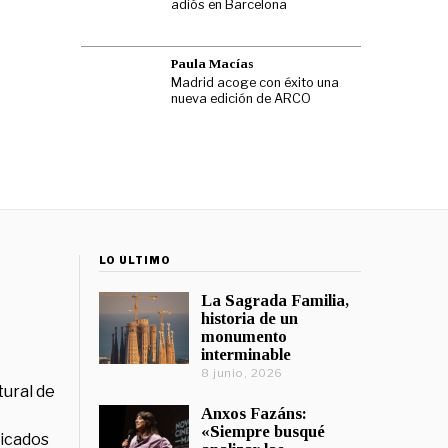
adiós en Barcelona
Paula Macías
Madrid acoge con éxito una
nueva edición de ARCO
LO ÚLTIMO
La Sagrada Familia,
historia de un
monumento
interminable
8 junio, 2026
tural de
Anxos Fazáns:
«Siempre busqué
licados