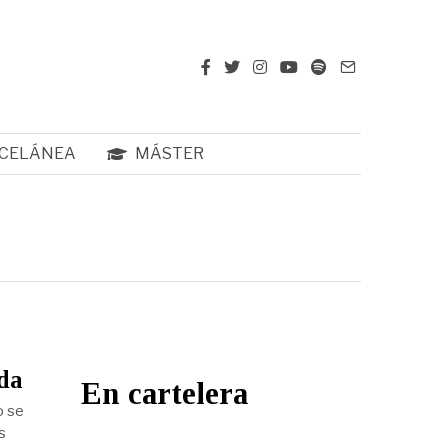
CELÁNEA
MÁSTER
ada
En cartelera
o se
s