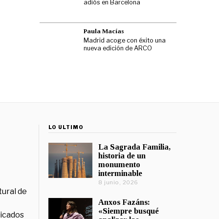
adiós en Barcelona
Paula Macías
Madrid acoge con éxito una
nueva edición de ARCO
LO ÚLTIMO
La Sagrada Familia,
historia de un
monumento
interminable
8 junio, 2026
tural de
Anxos Fazáns:
«Siempre busqué
licados