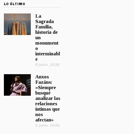
LO ÚLTIMO
La
Sagrada
Familia,
historia de
un
monument
o
interminabl
e
8 junio, 2026
Anxos
Fazáns:
«Siempre
busqué
analizar las
relaciones
íntimas que
nos
afectan»
5 junio, 2026