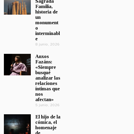
Sagrada
Familia,
historia de
un
monument
o
interminabl
e
8 junio, 2026
Anxos
Fazáns:
«Siempre
busqué
analizar las
relaciones
íntimas que
nos
afectan»
5 junio, 2026
El hijo de la
cómica, el
homenaje
de