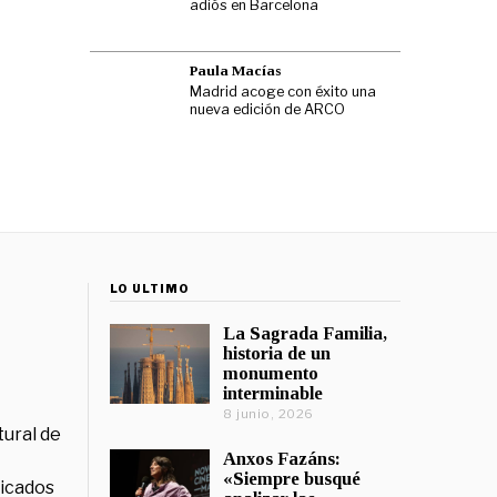
adiós en Barcelona
Paula Macías
Madrid acoge con éxito una
nueva edición de ARCO
LO ÚLTIMO
La Sagrada Familia,
historia de un
monumento
interminable
8 junio, 2026
tural de
Anxos Fazáns:
«Siempre busqué
licados