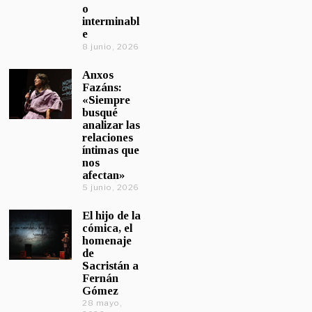
o
interminabl
e
8 junio, 2026
Anxos
Fazáns:
«Siempre
busqué
analizar las
relaciones
íntimas que
nos
afectan»
5 junio, 2026
El hijo de la
cómica, el
homenaje
de
Sacristán a
Fernán
Gómez
28 mayo,