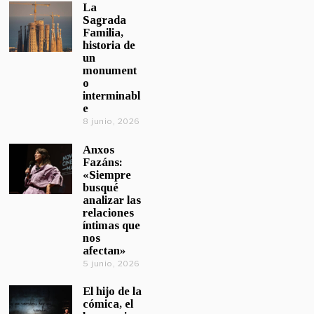
La
Sagrada
Familia,
historia de
un
monument
o
interminabl
e
8 junio, 2026
Anxos
Fazáns:
«Siempre
busqué
analizar las
relaciones
íntimas que
nos
afectan»
5 junio, 2026
El hijo de la
cómica, el