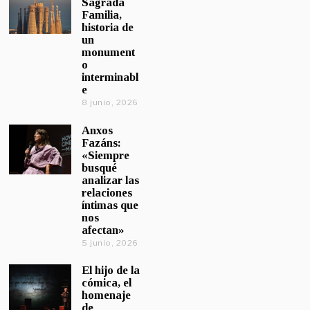
Sagrada
Familia,
historia de
un
monument
o
interminabl
e
8 junio, 2026
Anxos
Fazáns:
«Siempre
busqué
analizar las
relaciones
íntimas que
nos
afectan»
5 junio, 2026
El hijo de la
cómica, el
homenaje
de