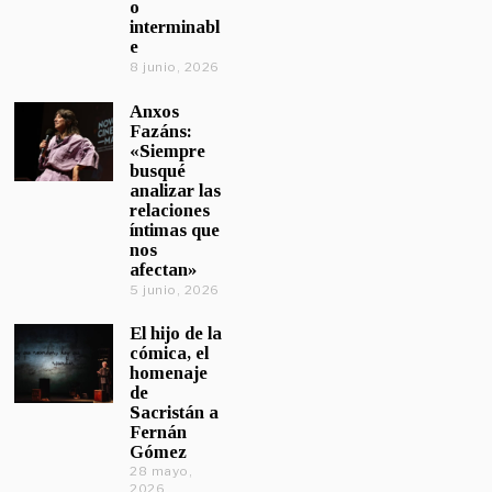
o
interminabl
e
8 junio, 2026
Anxos
Fazáns:
«Siempre
busqué
analizar las
relaciones
íntimas que
nos
afectan»
5 junio, 2026
El hijo de la
cómica, el
homenaje
de
Sacristán a
Fernán
Gómez
28 mayo,
2026