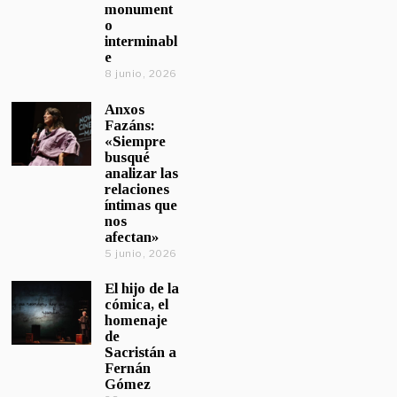
monument
o
interminabl
e
8 junio, 2026
Anxos
Fazáns:
«Siempre
busqué
analizar las
relaciones
íntimas que
nos
afectan»
5 junio, 2026
El hijo de la
cómica, el
homenaje
de
Sacristán a
Fernán
Gómez