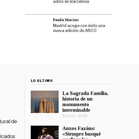
adiós en Barcelona
Paula Macías
Madrid acoge con éxito una
nueva edición de ARCO
LO ÚLTIMO
La Sagrada Familia,
historia de un
monumento
interminable
8 junio, 2026
tural de
Anxos Fazáns:
«Siempre busqué
licados