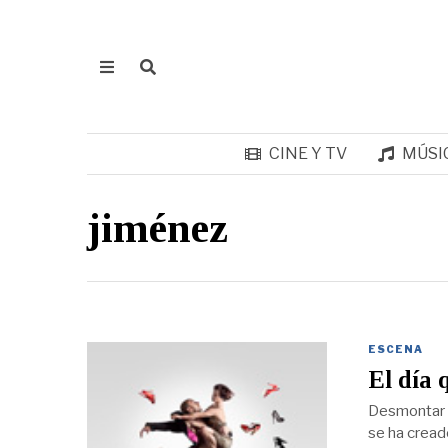
CINE Y TV
MÚSI
jiménez
ESCENA
El día 
Desmontar un
se ha creado