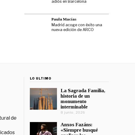
adiós en Barcelona
Paula Macías
Madrid acoge con éxito una
nueva edición de ARCO
LO ÚLTIMO
La Sagrada Familia,
historia de un
monumento
interminable
8 junio, 2026
tural de
Anxos Fazáns:
«Siempre busqué
licados