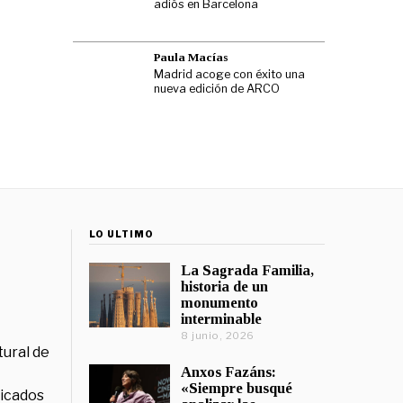
adiós en Barcelona
Paula Macías
Madrid acoge con éxito una
nueva edición de ARCO
LO ÚLTIMO
La Sagrada Familia,
historia de un
monumento
interminable
8 junio, 2026
tural de
Anxos Fazáns:
«Siempre busqué
licados