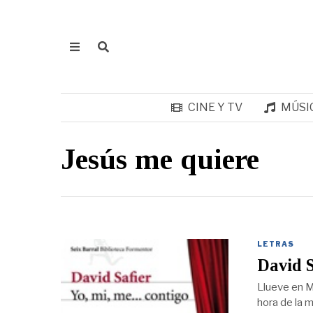
CINE Y TV
MÚSI
Jesús me quiere
LETRAS
David S
Llueve en M
hora de la 